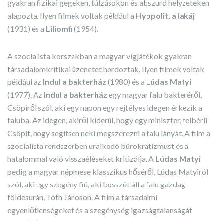
gyakran fizikai gegeken, túlzásokon és abszurd helyzeteken
alapozta. Ilyen filmek voltak például a
Hyppolit, a lakáj
(1931) és a
Liliomfi
(1954).
A szocialista korszakban a magyar vígjátékok gyakran
társadalomkritikai üzenetet hordoztak. Ilyen filmek voltak
például az
Indul a bakterház
(1980) és a
Lúdas Matyi
(1977). Az
Indul a bakterház
egy magyar falu bakteréről,
Csöpiről szól, aki egy napon egy rejtélyes idegen érkezik a
faluba. Az idegen, akiről kiderül, hogy egy miniszter, felbérli
Csöpit, hogy segítsen neki megszerezni a falu lányát. A film a
szocialista rendszerben uralkodó bürokratizmust és a
hatalommal való visszaéléseket kritizálja. A
Lúdas Matyi
pedig a magyar népmese klasszikus hőséről, Lúdas Matyiról
szól, aki egy szegény fiú, aki bosszút áll a falu gazdag
földesurán, Tóth Jánoson. A film a társadalmi
egyenlőtlenségeket és a szegénység igazságtalanságát