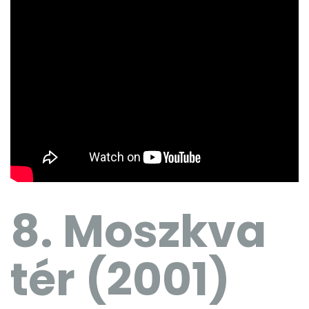
8. Moszkva
tér (2001)