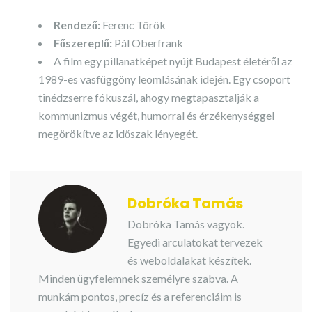
Rendező:
Ferenc Török
Főszereplő:
Pál Oberfrank
A film egy pillanatképet nyújt Budapest életéről az
1989-es vasfüggöny leomlásának idején. Egy csoport
tinédzserre fókuszál, ahogy megtapasztalják a
kommunizmus végét, humorral és érzékenységgel
megörökítve az időszak lényegét.
Dobróka Tamás
Dobróka Tamás vagyok.
Egyedi arculatokat tervezek
és weboldalakat készítek.
Minden ügyfelemnek személyre szabva. A
munkám pontos, precíz és a referenciáim is