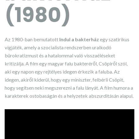
(1980)
Az 1980-ban bemutatott
Indul a bakterház
egy szatirikus
vígjáték, amely a szocialista rendszerben uralkodó
bürokratizmust és a hatalommal való visszaéléseket
kritizálja. A film egy magyar falu bakteréről, Csöpiről szól,
aki egy napon egy rejtélyes idegen érkezik a faluba. Az
idegen, akiről kiderül, hogy egy miniszter, felbérli Csöpit,
hogy segítsen neki megszerezni a falu lányát. A film humora a
karakterek ostobaságán és a helyzetek abszurditásán alapul.