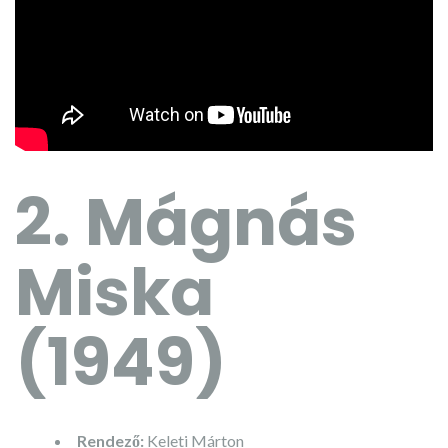
2. Mágnás
Miska
(1949)
Rendező:
Keleti Márton