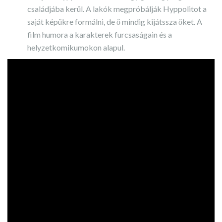
családjába kerül. A lakók megpróbálják Hyppolitot a
saját képükre formálni, de ő mindig kijátssza őket. A
film humora a karakterek furcsaságain és a
helyzetkomikumokon alapul.