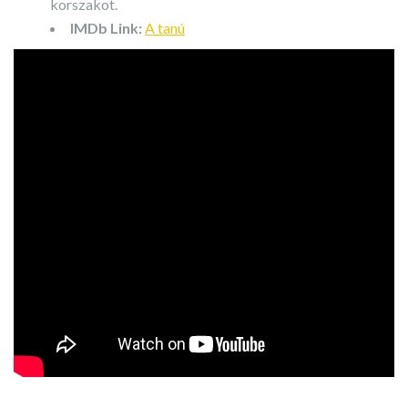
korszakot.
IMDb Link:
A tanú