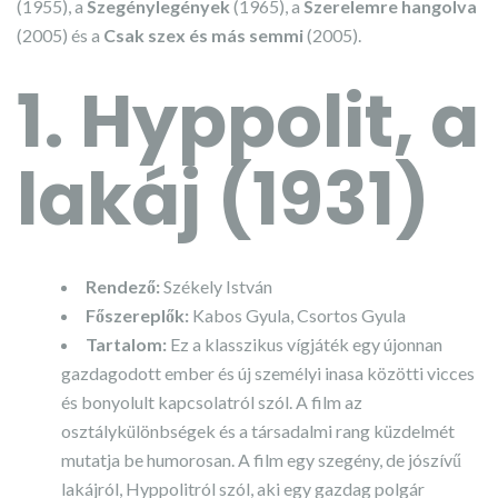
(1955), a
Szegénylegények
(1965), a
Szerelemre hangolva
(2005) és a
Csak szex és más semmi
(2005).
1. Hyppolit, a
lakáj (1931)
Rendező:
Székely István
Főszereplők:
Kabos Gyula, Csortos Gyula
Tartalom:
Ez a klasszikus vígjáték egy újonnan
gazdagodott ember és új személyi inasa közötti vicces
és bonyolult kapcsolatról szól. A film az
osztálykülönbségek és a társadalmi rang küzdelmét
mutatja be humorosan. A film egy szegény, de jószívű
lakájról, Hyppolitról szól, aki egy gazdag polgár