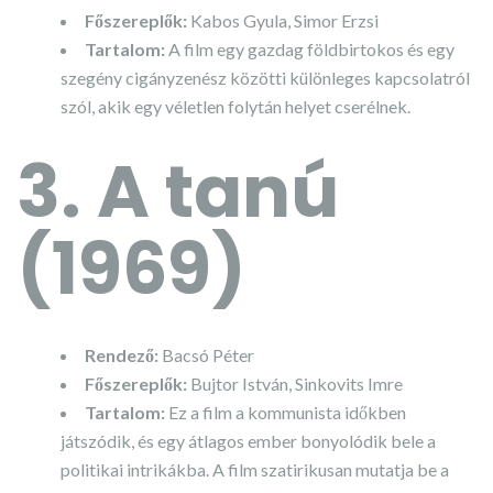
Főszereplők:
Kabos Gyula, Simor Erzsi
Tartalom:
A film egy gazdag földbirtokos és egy
szegény cigányzenész közötti különleges kapcsolatról
szól, akik egy véletlen folytán helyet cserélnek.
3. A tanú
(1969)
Rendező:
Bacsó Péter
Főszereplők:
Bujtor István, Sinkovits Imre
Tartalom:
Ez a film a kommunista időkben
játszódik, és egy átlagos ember bonyolódik bele a
politikai intrikákba. A film szatirikusan mutatja be a