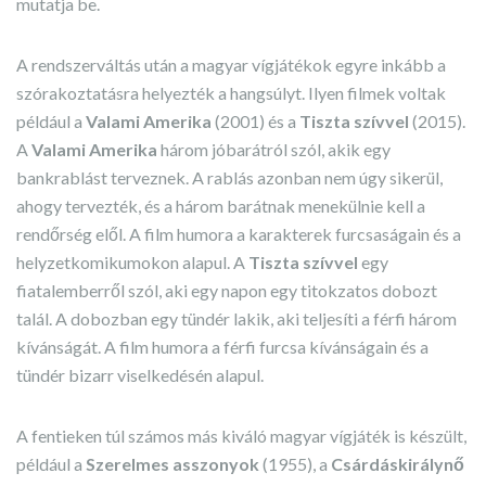
mutatja be.
A rendszerváltás után a magyar vígjátékok egyre inkább a
szórakoztatásra helyezték a hangsúlyt. Ilyen filmek voltak
például a
Valami Amerika
(2001) és a
Tiszta szívvel
(2015).
A
Valami Amerika
három jóbarátról szól, akik egy
bankrablást terveznek. A rablás azonban nem úgy sikerül,
ahogy tervezték, és a három barátnak menekülnie kell a
rendőrség elől. A film humora a karakterek furcsaságain és a
helyzetkomikumokon alapul. A
Tiszta szívvel
egy
fiatalemberről szól, aki egy napon egy titokzatos dobozt
talál. A dobozban egy tündér lakik, aki teljesíti a férfi három
kívánságát. A film humora a férfi furcsa kívánságain és a
tündér bizarr viselkedésén alapul.
A fentieken túl számos más kiváló magyar vígjáték is készült,
például a
Szerelmes asszonyok
(1955), a
Csárdáskirálynő