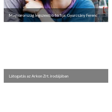
Magyarország legszexibb férfija: Gyurcsány Ferenc
Látogatás az Arkon Zrt. irodájában