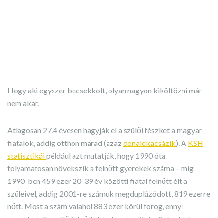
Hogy aki egyszer becsekkolt, olyan nagyon kiköltözni már
nem akar.
Átlagosan 27,4 évesen hagyják el a szülői fészket a magyar
fiatalok, addig otthon marad (azaz
donaldkacsázik
). A
KSH
statisztikái
például azt mutatják, hogy 1990 óta
folyamatosan növekszik a felnőtt gyerekek száma – míg
1990-ben 459 ezer 20-39 év közötti fiatal felnőtt élt a
szüleivel, addig 2001-re számuk megduplázódott, 819 ezerre
nőtt. Most a szám valahol 883 ezer körül forog, ennyi