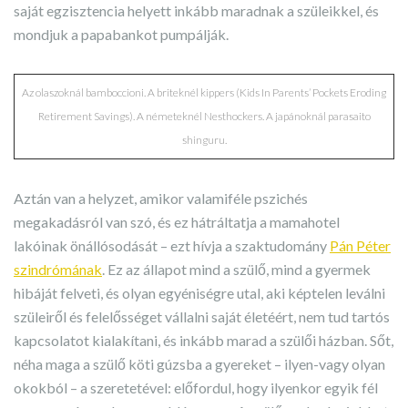
saját egzisztencia helyett inkább maradnak a szüleikkel, és
mondjuk a papabankot pumpálják.
Az olaszoknál bamboccioni. A briteknél kippers (Kids In Parents’ Pockets Eroding
Retirement Savings). A németeknél Nesthockers. A japánoknál parasaito
shinguru.
Aztán van a helyzet, amikor valamiféle pszichés
megakadásról van szó, és ez hátráltatja a mamahotel
lakóinak önállósodását – ezt hívja a szaktudomány
Pán Péter
szindrómának
. Ez az állapot mind a szülő, mind a gyermek
hibáját felveti, és olyan egyéniségre utal, aki képtelen leválni
szüleiről és felelősséget vállalni saját életéért, nem tud tartós
kapcsolatot kialakítani, és inkább marad a szülői házban. Sőt,
néha maga a szülő köti gúzsba a gyereket – ilyen-vagy olyan
okokból – a szeretetével: előfordul, hogy ilyenkor egyik fél