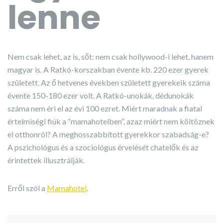
lenne
Nem csak lehet, az is, sőt: nem csak hollywood-i lehet, hanem
magyar is. A Ratkó-korszakban évente kb. 220 ezer gyerek
született. Az ő hetvenes években született gyerekeik száma
évente 150-180 ezer volt. A Ratkó-unokák, dédunokák
száma nem éri el az évi 100 ezret. Miért maradnak a fiatal
értelmiségi fiúk a “mamahotelben”, azaz miért nem költöznek
el otthonról? A meghosszabbított gyerekkor szabadság-e?
A pszichológus és a szociológus érvelését chatelők és az
érintettek illusztrálják.
Erről szól a
Mamahotel
.