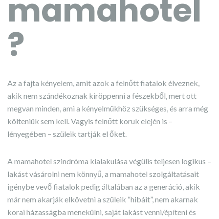
mamahotel
?
Az a fajta kényelem, amit azok a felnőtt fiatalok élveznek,
akik nem szándékoznak kiröppenni a fészekből, mert ott
megvan minden, ami a kényelmükhöz szükséges, és arra még
költeniük sem kell. Vagyis felnőtt koruk elején is –
lényegében – szüleik tartják el őket.
A mamahotel szindróma kialakulása végülis teljesen logikus –
lakást vásárolni nem könnyű, a mamahotel szolgáltatásait
igénybe vevő fiatalok pedig általában az a generáció, akik
már nem akarják elkövetni a szüleik “hibáit”, nem akarnak
korai házasságba menekülni, saját lakást venni/építeni és