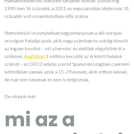
mamahotelben élő felnőttet tartanak nyilván. Szóval míg
1990-ben 16 százalék, a 2011-es népszámlálás idején már 31
százalék volt a mamhotelben élők száma.
Nemzetközi viszonylatban hagyományosan a dél-európai
országok fiataljai azok, akik nagy számban és sokáig élvezik
az ingyen kosztot – ott a harminc év alattiak négyötöde él a
szüleivel.
Angliában
1 millióra becsülik az érintett fiatalok
számát – az OECD adatai szerint Spanyolországban csaknem
kétmillióan vannak azok a 15–29 évesek, akik otthon laknak,
de már nem tanulnak és nem is dolgoznak.
De várjunk már:
mi az a