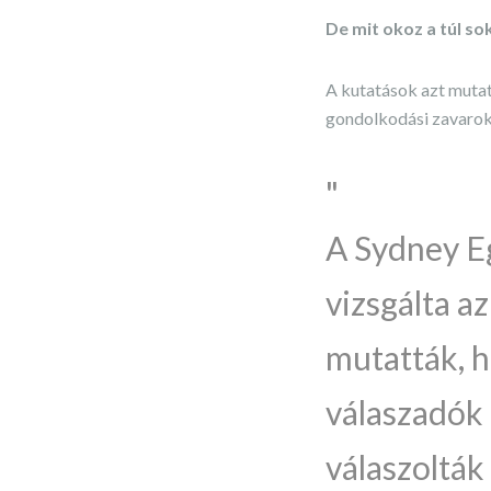
De mit okoz a túl so
A kutatások azt mutatj
gondolkodási zavarok
A Sydney E
vizsgálta a
mutatták, h
válaszadók 
válaszolták