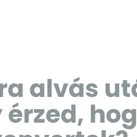
óra alvás u
 érzed, ho