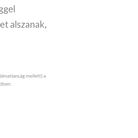
ggel
et alszanak,
álmatlanság mellett) a
ndben: