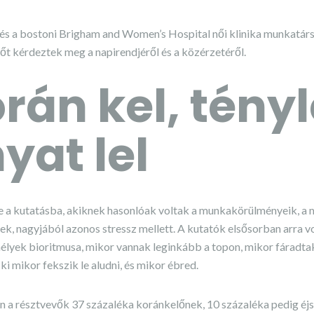
és a bostoni Brigham and Women’s Hospital női klinika munkatárs
nőt kérdeztek meg a napirendjéről és a közérzetéről.
orán kel, tény
yat lel
e a kutatásba, akiknek hasonlóak voltak a munkakörülményeik, a 
ek, nagyjából azonos stressz mellett. A kutatók elsősorban arra vo
mélyek bioritmusa, mikor vannak leginkább a topon, mikor fáradtak.
 ki mikor fekszik le aludni, és mikor ébred.
n a résztvevők 37 százaléka koránkelőnek, 10 százaléka pedig éj