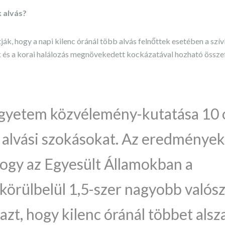
k alvás?
ák, hogy a napi kilenc óránál több alvás felnőttek esetében a szí
 és a korai halálozás megnövekedett kockázatával hozható össz
gyetem közvélemény-kutatása 10 
z alvási szokásokat. Az eredmények
ogy az Egyesült Államokban a
körülbelül 1,5-szer nagyobb valós
 azt, hogy kilenc óránál többet als