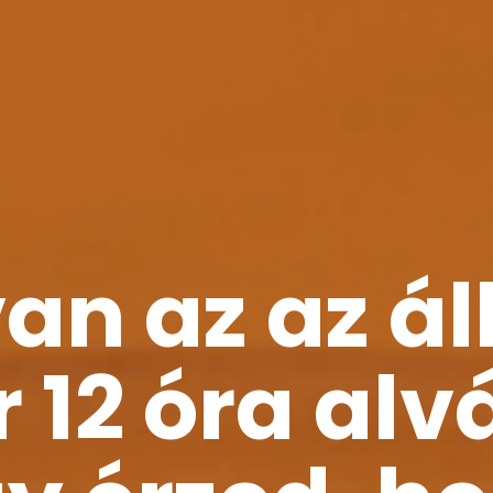
n az az ál
 12 óra alv