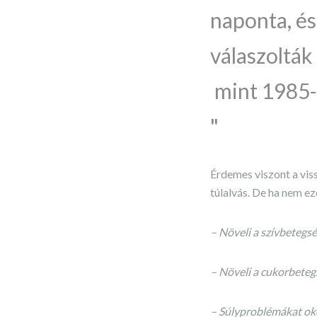
naponta, és
válaszolták
mint 1985-
Érdemes viszont a viss
túlalvás. De ha nem e
– Növeli a szívbetegs
– Növeli a cukorbeteg
– Súlyproblémákat ok