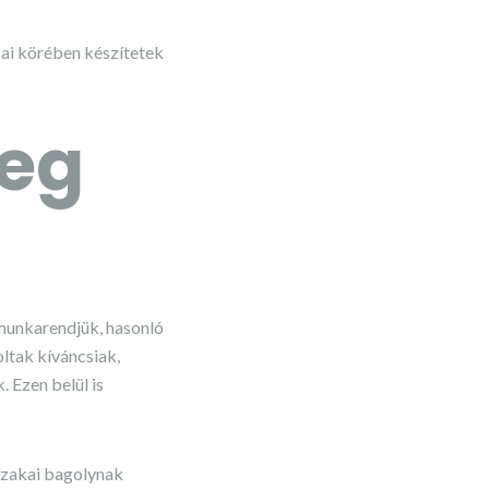
ai körében készítetek
leg
munkarendjük, hasonló
ltak kíváncsiak,
 Ezen belül is
szakai bagolynak