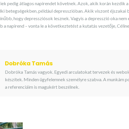
biek pedig átlagos napirendet követnek. Azok, akik korán kezdik a
elki betegségekben, például depresszióban. Akik viszont éjszakai 
zínűbb, hogy depressziósok lesznek. Vagyis a depresszió oka nem 
 a napirend – vonta le a következtetést a kutatás vezetője, Céline
Dobróka Tamás
Dobróka Tamás vagyok. Egyedi arculatokat tervezek és webol
készítek. Minden ügyfelemnek személyre szabva. A munkám pon
a referenciáim is magukért beszélnek.