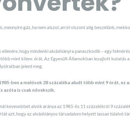
onvertek?
ó, mennyire gáz, ha nem alszol, arról viszont alig beszélünk, mekkor
k ellenére, hogy mindenki alváshiányra panaszkodik – egy felmérés
 több mint kilenc órát. Az Egyesült Államokban lezajlott kutatás 
yóiratban jelent meg.
1985-ben a melósok 28 százaléka aludt több mint 9 órát, ez 
És azóta is csak növekszik.
ánál kevesebbet alvók aránya az 1985-ös 11 százalékról 9 százalé
 Hát azt, hogy az alváshiányos társadalom helyett lassan túlalvó t