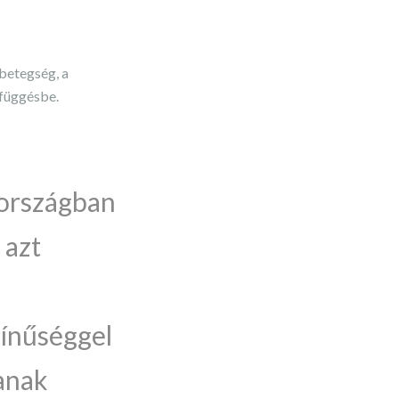
vbetegség, a
efüggésbe.
országban
 azt
zínűséggel
zanak