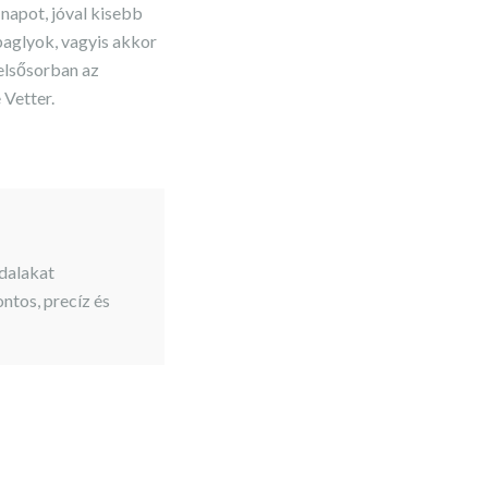
 napot, jóval kisebb
baglyok, vagyis akkor
elsősorban az
 Vetter.
dalakat
tos, precíz és