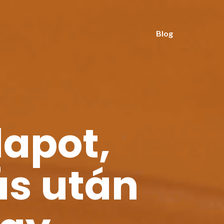
Blog
lapot,
ás után