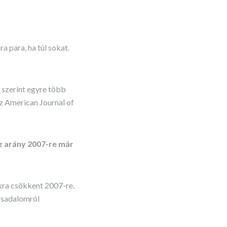
a para, ha túl sokat.
 szerint egyre több
az American Journal of
az arány 2007-re már
kra csökkent 2007-re.
ársadalomról