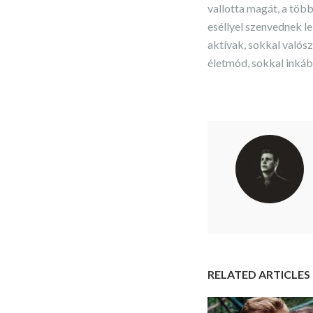
vallotta magát, a töb
eséllyel szenvednek l
aktívak, sokkal valós
életmód, sokkal inkább
RELATED ARTICLES