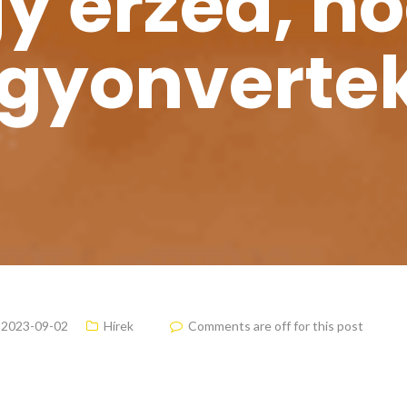
y érzed, h
gyonverte
2023-09-02
Hírek
Comments are off for this post