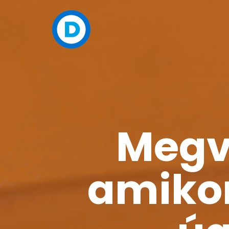
Megva
amikor