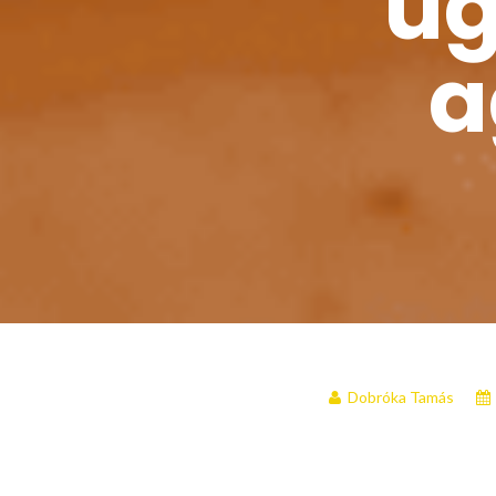
úg
a
Dobróka Tamás