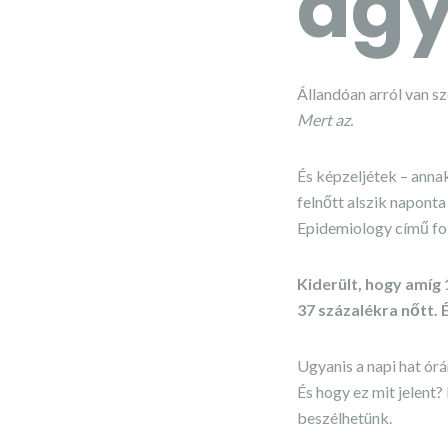
agy
Állandóan arról van sz
Mert az.
És képzeljétek – anna
felnőtt alszik naponta
Epidemiology című fol
Kiderült, hogy amíg 
37 százalékra nőtt. 
Ugyanis a
napi hat ór
És hogy ez mit jelent?
beszélhetünk.