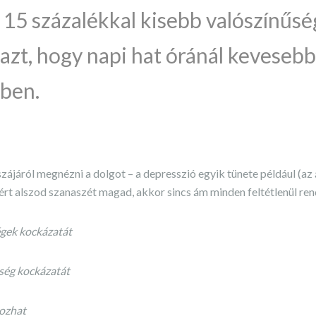
 15 százalékkal kisebb valószínűsé
 azt, hogy napi hat óránál kevesebb
ben.
zájáról megnézni a dolgot – a depresszió egyik tünete például (az 
zért alszod szanaszét magad, akkor sincs ám minden feltétlenül re
égek kockázatát
ség kockázatát
ozhat