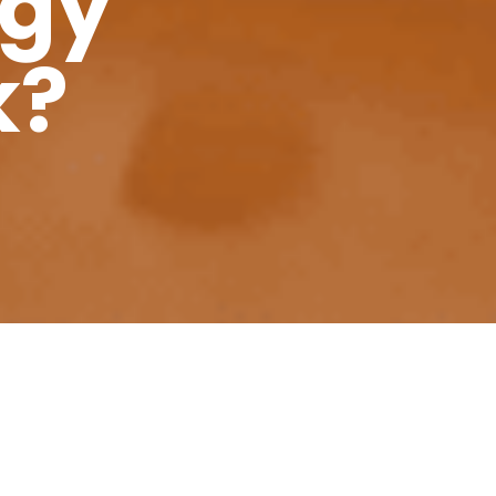
ogy
k?