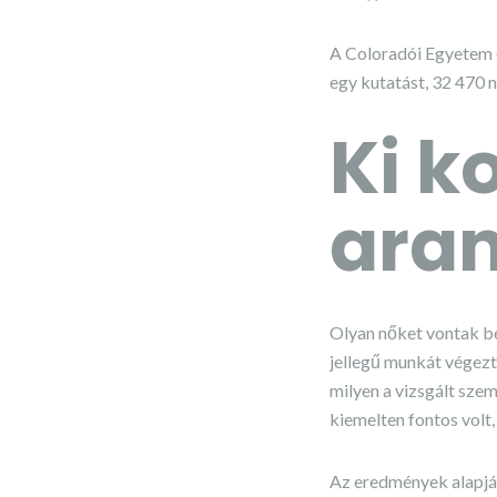
A Coloradói Egyetem 
egy kutatást, 32 470 
Ki k
aran
Olyan nőket vontak b
jellegű munkát végezt
milyen a vizsgált sze
kiemelten fontos volt,
Az eredmények alapjá