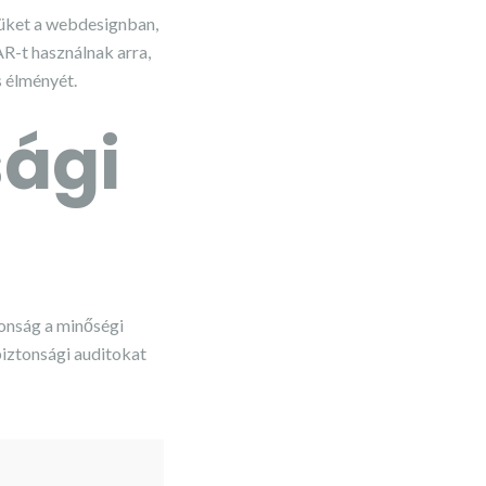
lyüket a webdesignban,
R-t használnak arra,
s élményét.
sági
onság a minőségi
biztonsági auditokat