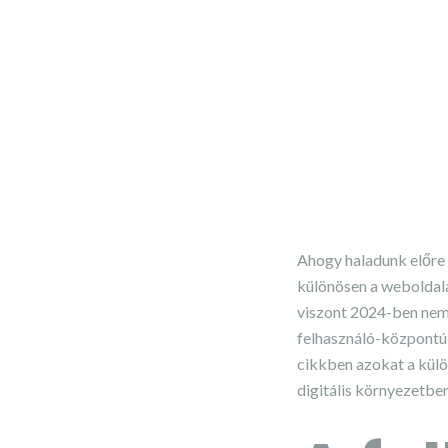
Ahogy haladunk előre a
különösen a weboldala
viszont 2024-ben nem c
felhasználó-központú 
cikkben azokat a kül
digitális környezetben