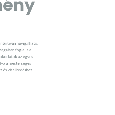
mény
ntuitívan navigálható,
magában foglalja a
gyakorlatok az egyes
lva a mesterséges
hoz és viselkedéshez