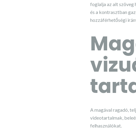
foglalja az alt szöveg
és a kontrasztban ga
hozzáférhetőségi irán
Mag
vizu
tar
A magával ragadó, telj
videotartalmak, beleé
felhasználókat.