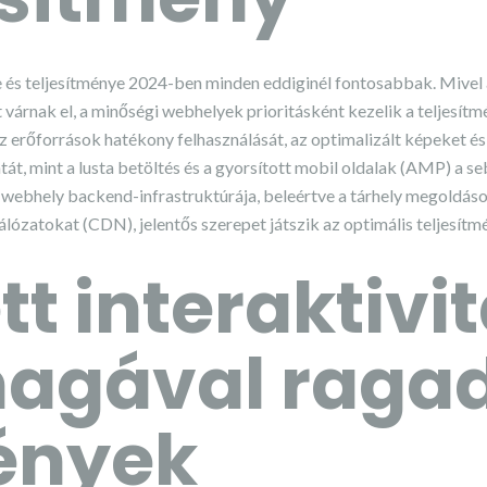
és teljesítménye 2024-ben minden eddiginél fontosabbak. Mivel a
t várnak el, a minőségi webhelyek prioritásként kezelik a teljesítm
 erőforrások hatékony felhasználását, az optimalizált képeket és 
tát, mint a lusta betöltés és a gyorsított mobil oldalak (AMP) a s
 webhely backend-infrastruktúrája, beleértve a tárhely megoldáso
lózatokat (CDN), jelentős szerepet játszik az optimális teljesítm
ett interaktivi
magával raga
ények