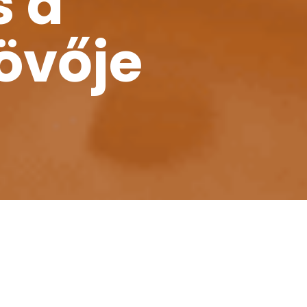
s a
jövője