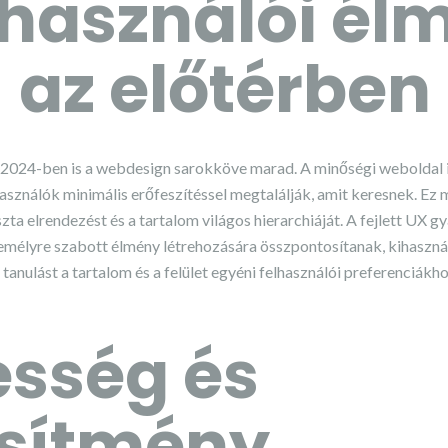
lhasználói él
 az előtérben
 2024-ben is a webdesign sarokköve marad. A minőségi weboldal i
használók minimális erőfeszítéssel megtalálják, amit keresnek. Ez 
iszta elrendezést és a tartalom világos hierarchiáját. A fejlett UX 
emélyre szabott élmény létrehozására összpontosítanak, kihaszná
pi tanulást a tartalom és a felület egyéni felhasználói preferenciák
sség és
esítmény