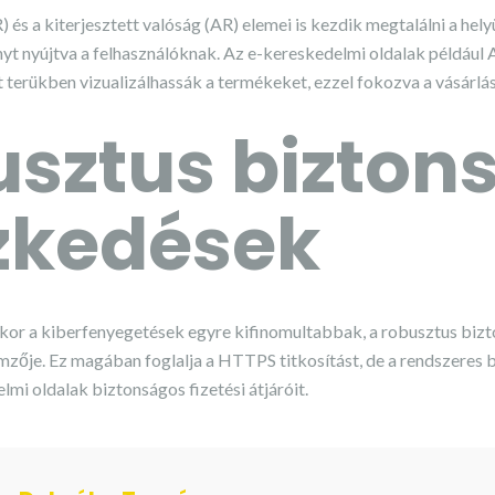
R) és a kiterjesztett valóság (AR) elemei is kezdik megtalálni a he
t nyújtva a felhasználóknak. Az e-kereskedelmi oldalak például A
t terükben vizualizálhassák a termékeket, ezzel fokozva a vásárlá
sztus bizton
zkedések
kor a kiberfenyegetések egyre kifinomultabbak, a robusztus bizt
mzője. Ez magában foglalja a HTTPS titkosítást, de a rendszeres 
elmi oldalak biztonságos fizetési átjáróit.