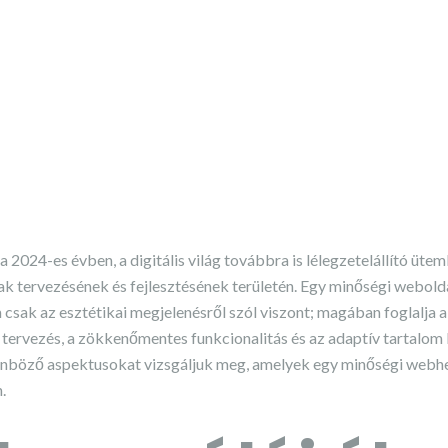
 2024-es évben, a digitális világ továbbra is lélegzetelállító ütem
k tervezésének és fejlesztésének területén. Egy minőségi webolda
sak az esztétikai megjelenésről szól viszont; magában foglalja a f
tervezés, a zökkenőmentes funkcionalitás és az adaptív tartalom
önböző aspektusokat vizsgáljuk meg, amelyek egy minőségi webhe
.