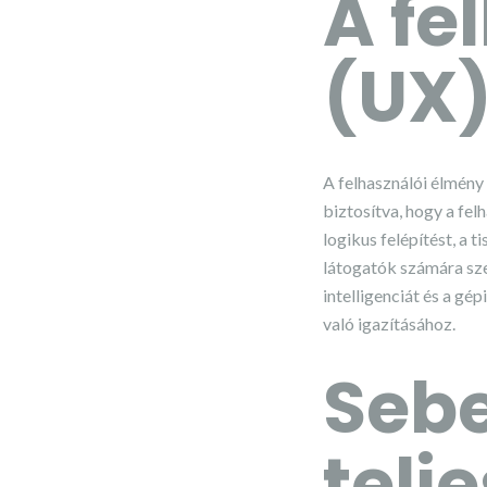
A fe
(UX)
A felhasználói élmény
biztosítva, hogy a fel
logikus felépítést, a t
látogatók számára sz
intelligenciát és a gé
való igazításához.
Sebe
telj