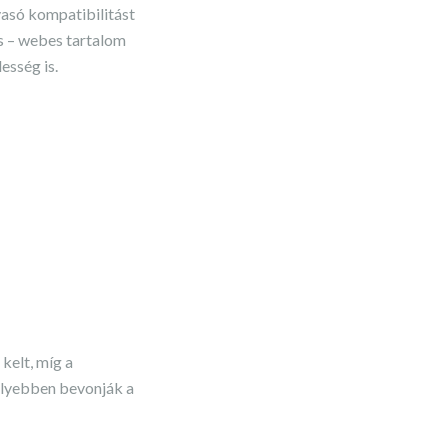
vasó kompatibilitást
s – webes tartalom
esség is.
kelt, míg a
mélyebben bevonják a