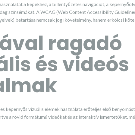
 használatát a képekhez, a billentyűzetes navigációt, a képernyőol
zdag színsémákat. A WCAG (Web Content Accessibility Guideline
yelvek) betartása nemcsak jogi követelmény, hanem erkölcsi kötel
ával ragadó
ális és videós
talmak
es képernyős vizuális elemek használata erőteljes első benyomást 
rtve a rövid formátumú videókat és az interaktív ismertetőket, 