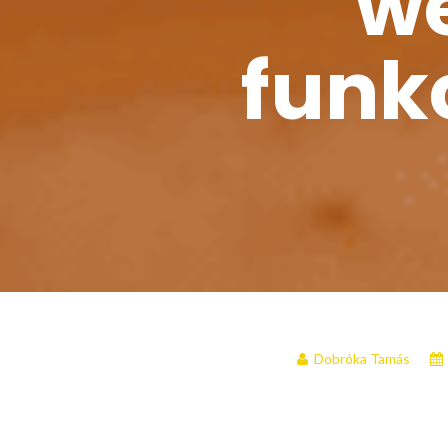
we
funkc
Dobróka Tamás