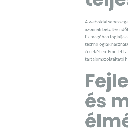
A weboldal sebessége 
azonnali betöltési idő
Ez magában foglalja az
technológiák használa
érdekében. Emellett a
tartalomszolgáltató há
Fejl
és 
élm