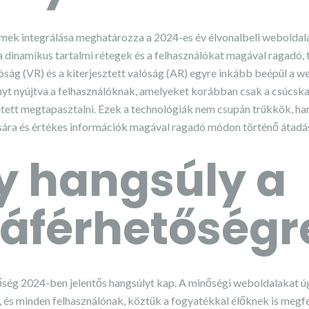
lemek integrálása meghatározza a 2024-es év élvonalbeli weboldala
 a dinamikus tartalmi rétegek és a felhasználókat magával ragadó,
lóság (VR) és a kiterjesztett valóság (AR) egyre inkább beépül a 
yt nyújtva a felhasználóknak, amelyeket korábban csak a csúcsk
tett megtapasztalni. Ezek a technológiák nem csupán trükkök, h
sára és értékes információk magával ragadó módon történő átadá
 hangsúly a
áférhetőségr
ség 2024-ben jelentős hangsúlyt kap. A minőségi weboldalakat úg
és minden felhasználónak, köztük a fogyatékkal élőknek is megf