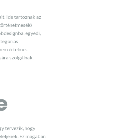
it. Ide tartoznak az
 történetmesélő
webdesignba, egyedi,
ategóriás
anem értelmes
sára szolgálnak.
e
y tervezik, hogy
eleljenek. Ez magában