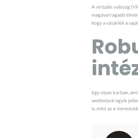
A virtuális valóság (V
magával ragadó élmény
hogy a vásárlók a sajá
Robu
inté
Egy olyan korban, ami
webhelyek egyik jelle
is, mint az e-keresked