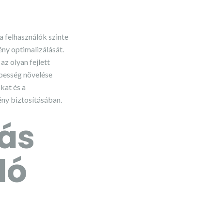
 felhasználók szinte
ény optimalizálását.
az olyan fejlett
ebesség növelése
kat és a
ény biztosításában.
tás
dó