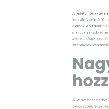
A fejlett interaktív e
interaktív animációk,
elemek. A virtuális va
magával ragadó élmén
alkalmazásokban lehe
interakciók létrehozá
Nagy
hozz
A webes hozzáférhető
befogadóak legyenek, 