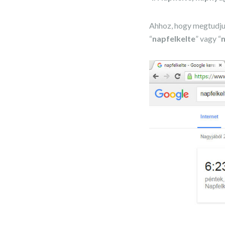
Ahhoz, hogy megtudjuk
“
napfelkelte
” vagy “