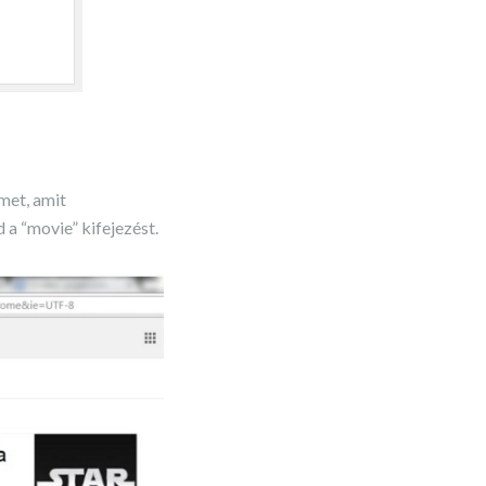
met, amit
 a “movie” kifejezést.