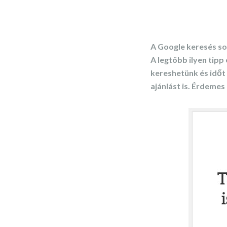
A Google keresés sok
A legtöbb ilyen tipp
kereshetünk és időt 
ajánlást is. Érdeme