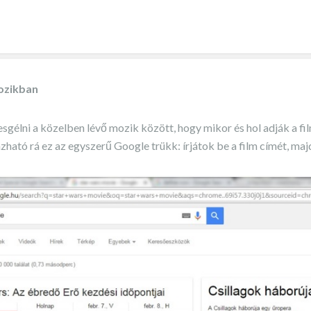
mozikban
sgélni a közelben lévő mozik között, hogy mikor és hol adják a fil
ható rá ez az egyszerű Google trükk: írjátok be a film címét, majd