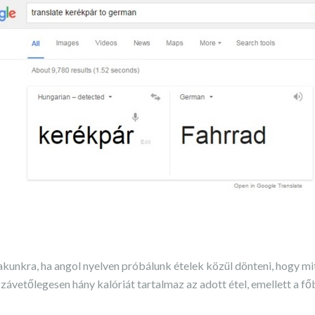
akunkra, ha angol nyelven próbálunk ételek közül dönteni, hogy mit
vetőlegesen hány kalóriát tartalmaz az adott étel, emellett a f