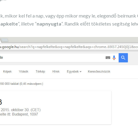
, mikor kel fel a nap, vagy épp mikor megy le, elegendő beírnun
napkelte
“, illetve “
napnyugta
“. Randik előtt tökéletes segítség leh