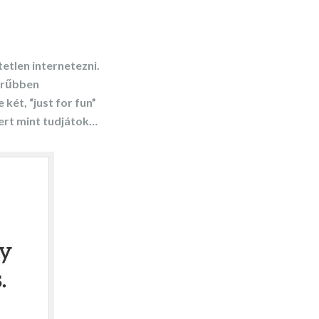
etlen internetezni.
zerűbben
két, “just for fun”
ert mint tudjátok…