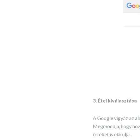
3. Étel kiválasztása
A Google vigyáz az al
Megmondja, hogy hozzá
értékét is elárulja.