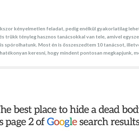
szor kényelmetlen feladat, pedig enélkül gyakorlatilag lehet
 és trükk tényleg hasznos tanácsokkal van tele, amivel egys
is spórolhatunk. Most én is összeszedtem 10 tanácsot, illetve 
s hatékonyan keresni, hogy mindent pontosan megkapjunk, m