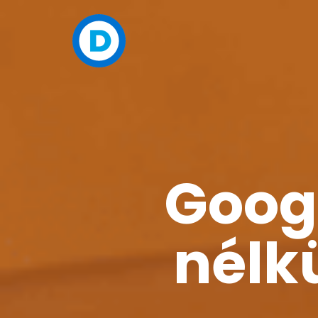
Goog
nélkü