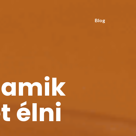
Blog
 amik
t élni