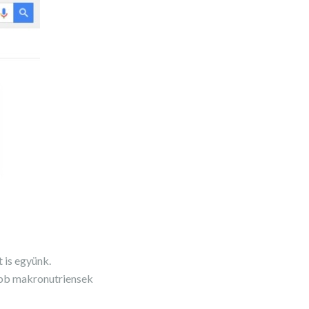
 is együnk.
őbb makronutriensek