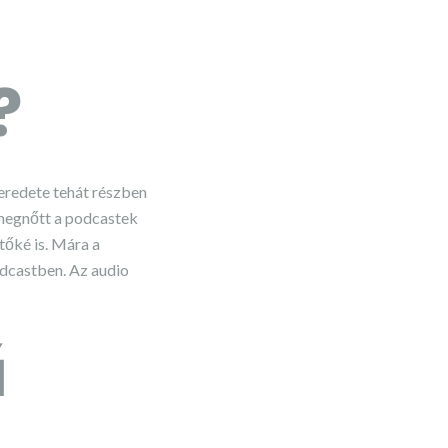
?
eredete tehát részben
 megnőtt a podcastek
tőké is. Mára a
odcastben. Az audio
ű