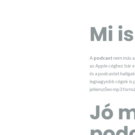
Mi i
A
podcast
nem más 
az Apple céghez bár e
és a podcastet hallga
legnagyobb cégek is p
jellemzően mp3 formá
Jó 
pod