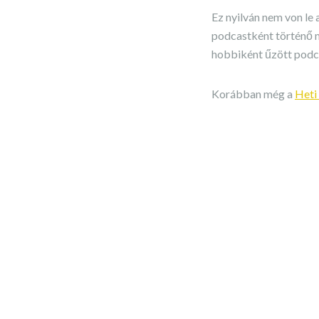
Ez nyilván nem von le 
podcastként történő 
hobbiként űzött podca
Korábban még a
Heti