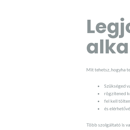
Legj
alk
Mit tehetsz, hogyha te
Szükséged v
rögzítened ke
fel kell tölt
és elérhetővé
Több szolgáltató is va