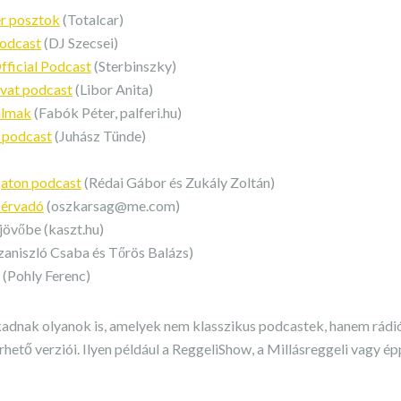
ér posztok
(Totalcar)
Podcast
(DJ Szecsei)
fficial Podcast
(Sterbinszky)
ovat podcast
(Libor Anita)
kalmak
(Fabók Péter, palferi.hu)
 podcast
(Juhász Tünde)
aton podcast
(Rédai Gábor és Zukály Zoltán)
érvadó
(
oszkarsag@me.com
)
 jövőbe (kaszt.hu)
zaniszló Csaba és Tőrös Balázs)
(Pohly Ferenc)
kadnak olyanok is, amelyek nem klasszikus podcastek, hanem rád
hető verziói. Ilyen például a ReggeliShow, a Millásreggeli vagy é