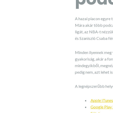
A hazai piacon egyre 
Mára akár több podcas
ligát, az NBA-t nézzük
és Szaniszló Csaba fé
Minden ilyennek meg v
gyakoriság, akár a fo
mindegyikből, megnézn
pedig nem, azt lehet is
A legnépszerűbb helye
Apple iTune
Google Play