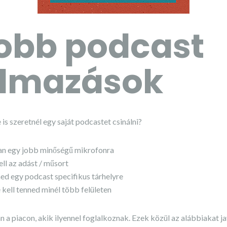
obb podcast
almazások
 is szeretnél egy saját podcastet csinálni?
an egy jobb minőségű mikrofonra
ll az adást / műsort
ened egy podcast specifikus tárhelyre
 kell tenned minél több felületen
n a piacon, akik ilyennel foglalkoznak. Ezek közül az alábbiakat j