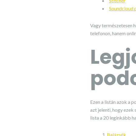
Stitcher
Soundcloud 
Vagy természetesen ho
telefonon, hanem onlin
Leg
podc
Ezen a listán azok a 
azt jelenti, hogy ezek
lista a 20 leginkább h
Balázsék