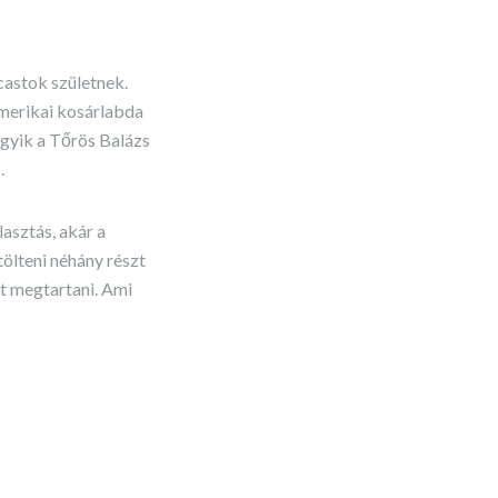
castok születnek.
amerikai kosárlabda
egyik a Tőrös Balázs
.
asztás, akár a
tölteni néhány részt
zt megtartani. Ami