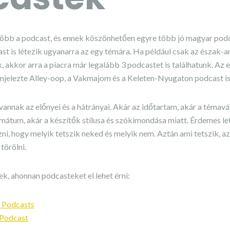
több a podcast, és ennek köszönhetően egyre több jó magyar pod
t is létezik ugyanarra az egy témára. Ha például csak az észak-
, akkor arra a piacra már legalább 3 podcastet is találhatunk. Az 
mjelezte Alley-oop, a Vakmajom és a Keleten-Nyugaton podcast is
annak az előnyei és a hátrányai. Akár az időtartam, akár a témavál
rmátum, akár a készítők stílusa és szókimondása miatt. Érdemes le
i, hogy melyik tetszik neked és melyik nem. Aztán ami tetszik, a
 törölni.
k, ahonnan podcasteket el lehet érni:
s Podcasts
 Podcast