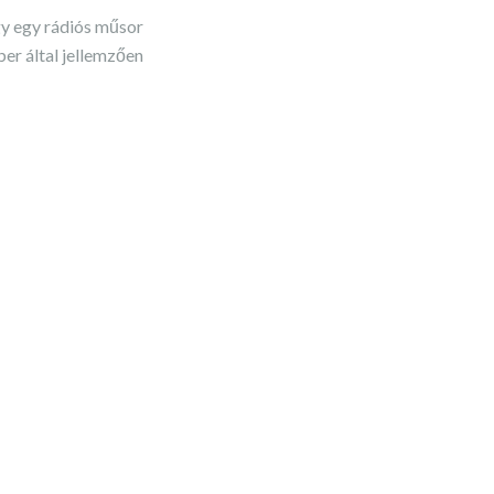
ogy egy rádiós műsor
r által jellemzően