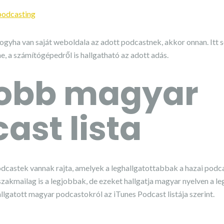
podcasting
gyha van saját weboldala az adott podcastnek, akkor onnan. Itt 
e, a számítógépedről is hallgatható az adott adás.
jobb magyar
ast lista
podcastek vannak rajta, amelyek a leghallgatottabbak a hazai podc
 szakmailag is a legjobbak, de ezeket hallgatja magyar nyelven a l
allgatott magyar podcastokról az iTunes Podcast listája szerint.