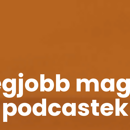
egjobb ma
podcastek