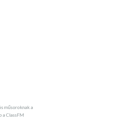
iós műsoroknak a
pp a ClassFM