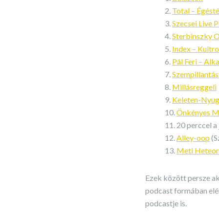
Total – Égést
Szecsei Live 
Sterbinszky O
Index – Kultr
Pál Feri – Al
Szempillantás
Millásreggeli
Keleten-Nyug
Önkényes M
20 perccel a
Alley-oop
(S
Meti Heteor
Ezek között persze a
podcast formában elér
podcastje is.