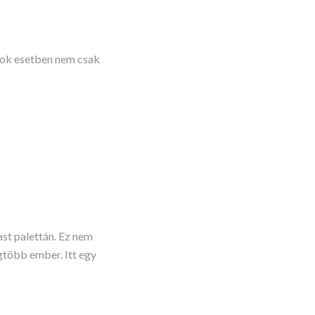
sok esetben nem csak
ast palettán. Ez nem
egtöbb ember. Itt egy