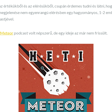
az értékükből és az elérésükből, csupán érdemes tudni és látni, h
megjelenése nem egyenrangú elérésben egy hagyományos, 1-2 embe
stjével.
 Meteor
podcast volt népszerű, de egy ideje az már nem frissült.