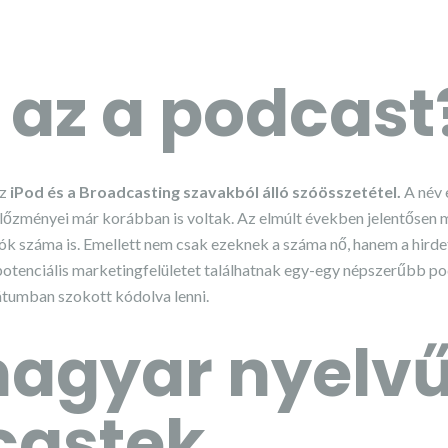
s az a podcast
az
iPod és a Broadcasting szavakból álló szóösszetétel.
A név 
lőzményei már korábban is voltak. Az elmúlt években jelentősen
tók száma is. Emellett nem csak ezeknek a száma nő, hanem a hirde
otenciális marketingfelületet találhatnak egy-egy népszerűbb p
tumban szokott kódolva lenni.
magyar nyelv
castek