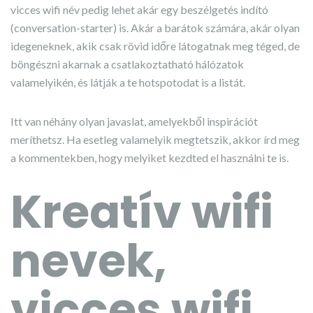
vicces wifi név pedig lehet akár egy beszélgetés indító
(conversation-starter) is. Akár a barátok számára, akár olyan
idegeneknek, akik csak rövid időre látogatnak meg téged, de
böngészni akarnak a csatlakoztatható hálózatok
valamelyikén, és látják a te hotspotodat is a listát.
Itt van néhány olyan javaslat, amelyekből inspirációt
meríthetsz. Ha esetleg valamelyik megtetszik, akkor írd meg
a kommentekben, hogy melyiket kezdted el használni te is.
Kreatív wifi
nevek,
vicces wifi