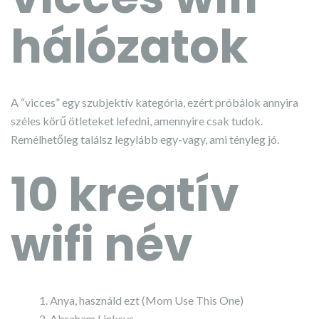
hálózatok
A “vicces” egy szubjektív kategória, ezért próbálok annyira
széles körű ötleteket lefedni, amennyire csak tudok.
Remélhetőleg találsz legylább egy-vagy, ami tényleg jó.
10 kreatív
wifi név
Anya, használd ezt (Mom Use This One)
Abraham Linksys