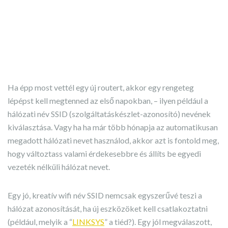
Ha épp most vettél egy új routert, akkor egy rengeteg
lépépst kell megtenned az első napokban, – ilyen például a
hálózati név SSID (szolgáltatáskészlet-azonosító) nevének
kiválasztása. Vagy ha ha már több hónapja az automatikusan
megadott hálózati nevet használod, akkor azt is fontold meg,
hogy változtass valami érdekesebbre és állíts be egyedi
vezeték nélküli hálózat nevet.
Egy jó, kreatív wifi név SSID nemcsak egyszerűvé teszi a
hálózat azonosítását, ha új eszközöket kell csatlakoztatni
(például, melyik a “
LINKSYS
” a tiéd?). Egy jól megválaszott,