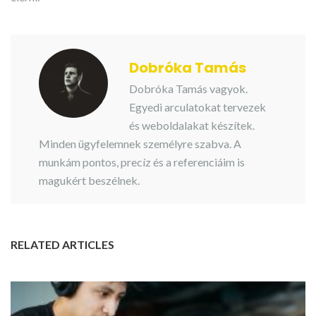
Dobróka Tamás
Dobróka Tamás vagyok.
Egyedi arculatokat tervezek
és weboldalakat készítek.
Minden ügyfelemnek személyre szabva. A
munkám pontos, precíz és a referenciáim is
magukért beszélnek.
RELATED ARTICLES