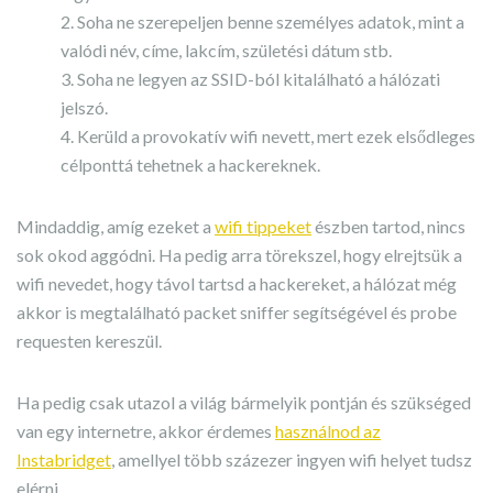
Soha ne szerepeljen benne személyes adatok, mint a
valódi név, címe, lakcím, születési dátum stb.
Soha ne legyen az SSID-ból kitalálható a hálózati
jelszó.
Kerüld a provokatív wifi nevett, mert ezek elsődleges
célponttá tehetnek a hackereknek.
Mindaddig, amíg ezeket a
wifi tippeket
észben tartod, nincs
sok okod aggódni. Ha pedig arra törekszel, hogy elrejtsük a
wifi nevedet, hogy távol tartsd a hackereket, a hálózat még
akkor is megtalálható packet sniffer segítségével és probe
requesten kereszül.
Ha pedig csak utazol a világ bármelyik pontján és szükséged
van egy internetre, akkor érdemes
használnod az
Instabridget
, amellyel több százezer ingyen wifi helyet tudsz
elérni.