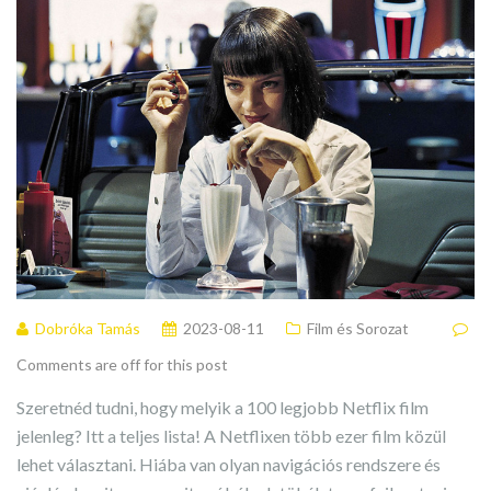
Dobróka Tamás
2023-08-11
Film és Sorozat
Comments are off for this post
Szeretnéd tudni, hogy melyik a 100 legjobb Netflix film
jelenleg? Itt a teljes lista! A Netflixen több ezer film közül
lehet választani. Hiába van olyan navigációs rendszere és