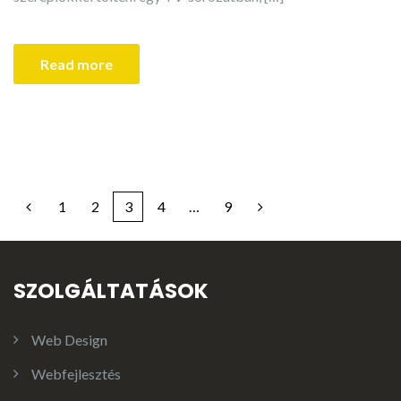
Read more
1
2
3
4
…
9
SZOLGÁLTATÁSOK
Web Design
Webfejlesztés