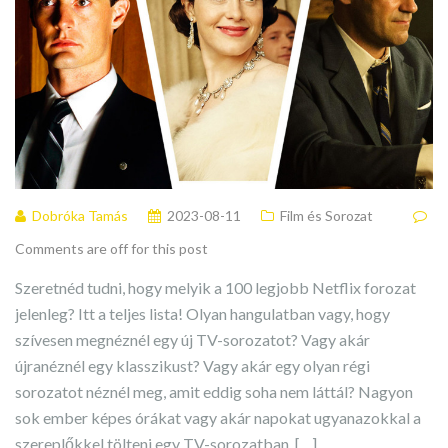
Dobróka Tamás
2023-08-11
Film és Sorozat
Comments are off for this post
Szeretnéd tudni, hogy melyik a 100 legjobb Netflix forozat
jelenleg? Itt a teljes lista! Olyan hangulatban vagy, hogy
szívesen megnéznél egy új TV-sorozatot? Vagy akár
újranéznél egy klasszikust? Vagy akár egy olyan régi
sorozatot néznél meg, amit eddig soha nem láttál? Nagyon
sok ember képes órákat vagy akár napokat ugyanazokkal a
szereplőkkel tölteni egy TV-sorozatban, […]