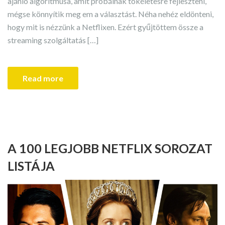
ajánló algoritmusa, amit próbálnak tökéletesre fejleszteni,
mégse könnyítik meg em a választást. Néha nehéz eldönteni,
hogy mit is nézzünk a Netflixen. Ezért gyűjtöttem össze a
streaming szolgáltatás […]
Read more
A 100 LEGJOBB NETFLIX SOROZAT
LISTÁJA